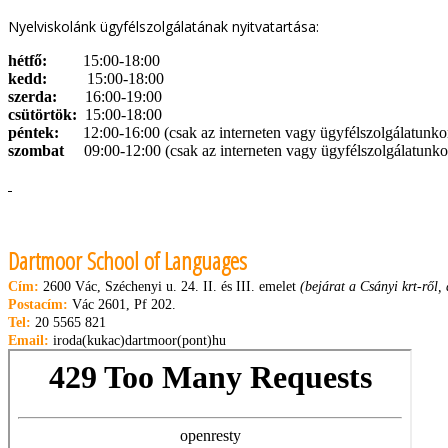
Nyelviskolánk ügyfélszolgálatának nyitvatartása:
hétfő:
15
:00-18:00
kedd:
15:00-18:00
szerda:
16:00-19:00
csütörtök:
15:00-18:00
péntek:
12:00-16:00 (csak az interneten vagy ügyfélszolgálatunkon
szombat
09:00-12:00 (csak az interneten vagy ügyfélszolgálatunko
Dartmoor School of Languages
Cím:
2600 Vác, Széchenyi u. 24. II. és III. emelet
(bejárat a Csányi krt-ről, 
Postacím:
Vác 2601, Pf 202.
Tel:
20 5565 821
Email:
iroda(kukac)dartmoor(pont)hu