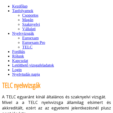
Kezdőlap
Tanfolyamok
Csoportos
Magán
Szaknyelvi
Vállalati
Nyelvvizsgák
Euroexam
Euroexam Pro
TELC
Fordítás
Rólunk
Kapcsolat
Letölthető vizsgafeladatok
Login
Nyelvtudás napja
TELC nyelvvizsgák
A TELC egyaránt kínál általános és szaknyelvi vizsgát.
Mivel a a TELC nyelvvizsga államilag elsimert és
akkreditált, ezért az az egyetemi jelentkezésnél plusz