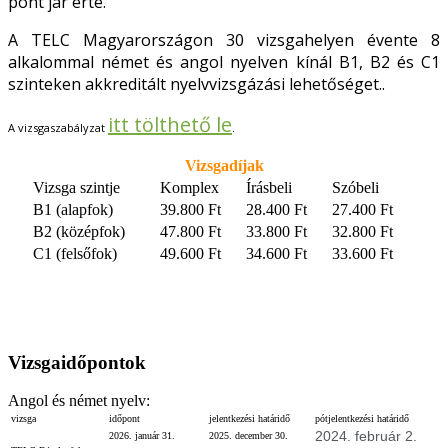
pont jár érte.
A TELC Magyarországon 30 vizsgahelyen évente 8
alkalommal német és angol nyelven kínál B1, B2 és C1
szinteken akkreditált nyelvvizsgázási lehetőséget..
itt tölthető le
A vizsgaszabályzat
.
Vizsgadíjak
Vizsga szintje
Komplex
Írásbeli
Szóbeli
B1 (alapfok)
39.800 Ft
28.400 Ft
27.400 Ft
B2 (középfok)
47.800 Ft
33.800 Ft
32.800 Ft
C1 (felsőfok)
49.600 Ft
34.600 Ft
33.600 Ft
Vizsgaidőpontok
Angol és német nyelv:
vizsga
időpont
jelentkezési határidő
pótjelentkezési határidő
2024. február 2.
2026. január 31.
2025. december 30.