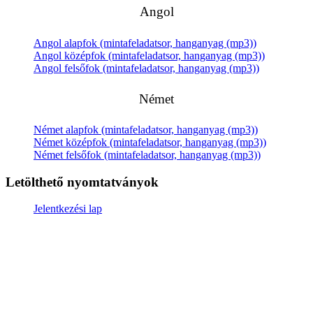
Angol
Angol alapfok (mintafeladatsor, hanganyag (mp3))
Angol középfok (mintafeladatsor, hanganyag (mp3))
Angol felsőfok (mintafeladatsor, hanganyag (mp3))
Német
Német alapfok (mintafeladatsor, hanganyag (mp3))
Német középfok (mintafeladatsor, hanganyag (mp3))
Német felsőfok (mintafeladatsor, hanganyag (mp3))
Letölthető nyomtatványok
Jelentkezési lap