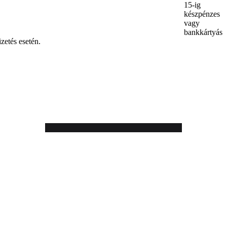
15-ig
készpénzes
vagy
bankkártyás
izetés esetén.