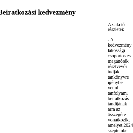
Beiratkozási kedvezmény
Az akció
részletei:
- A
kedvezmény
lakossági
csoportos és
magánórák
résztvevői
tudják
tankönyvre
igénybe
venni
tanfolyami
beiratkozás
tandíjának
arra az
összegére
vonatkozik,
amelyet 2024
szeptember